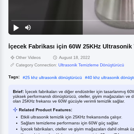
İçecek Fabrikası için 60W 25KHz Ultrasoni
Other Videos
August 18, 2022
Category Connection:
Ultrasonik Temizleme Dönüştürücü
Tags:
#
25 khz ultrasonik dönüştürücü
#
40 khz ultrasonik dönüş
Brief:
İçecek fabrikaları ve diğer endüstriler için tasarlanmış
yüksek performanslı dönüştürücü, oteller, giyim mağazaları ve 
olan 25KHz frekansı ve 60W gücüyle verimli temizlik sağlar.
Related Product Features:
Etkili ultrasonik temizlik için 25KHz frekansında çalışır.
Sağlam temizleme performansı için 60W güç sağlar.
İçecek fabrikaları, oteller ve giyim mağazaları dahil olmak üz